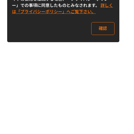
ー」での事項に同意したものとみなされます。
詳しく
は「プライバシーポリシー」へご覧下さい。
確認
Follow Us
Buy&Ship Japan
buyandship.jp
Buy&Ship国際転送サービス