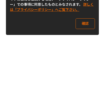
ー」での事項に同意したものとみなされます。
詳しく
は「プライバシーポリシー」へご覧下さい。
確認
Follow Us
Buy&Ship Japan
buyandship.jp
Buy&Ship国際転送サービス