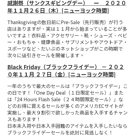
感謝祭（サンクスギビングデー） ー ２０２０
年１１月２６日（木）[ニューヨック時間]
Thanksgivingの数日前にPre-Sale（先行販売）が行う
店はありますが、実は１１月から始まっていることが多
いですよ！衣料品・アクセサリー、靴・シューズ、ベビ
ー・おもちゃ、健康食品・サプリメントやアウトドア・
スポーツなど、だいぶのネットショップがこの時期で
次々に値引きセールを開催します。
Black Friday（ブラックフライデー） － ２０２
０年１１月 ２７日（金）[ニューヨック時間]
一年のうちで最大のセールは「ブラックフライデー」こ
の日です！「One Day Deal（１日限定セール）」また
は「24 Hours Flash Sale（２４時間限定セール）」な
どのお得に買えるセールが多くのアメリカECサイトが
実施し、最大９割引で欲しかった商品を入手するチャン
スもあります！
日本未入荷や日本入手困難のアイテムを入手したいなら
ブラックフライデーセールを絶対に見逃しなく！