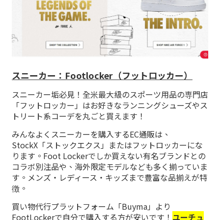
スニーカー：Footlocker（フットロッカー）
スニーカー垢必見！全米最大級のスポーツ用品の専門店
「フットロッカー」はお好きなランニングシューズやス
トリート系コーデを丸ごと買えます！
みんなよくスニーカーを購入するEC通販は、
StockX「ストックエクス」またはフットロッカーにな
ります。Foot Lockerでしか買えない有名ブランドとの
コラボ別注品や、海外限定モデルなども多く揃っていま
す。メンズ・レディース・キッズまで豊富な品揃えが特
徴。
買い物代行プラットフォーム「Buyma」より
FootLockerで自分で購入する方が安いです！
ユーチュ