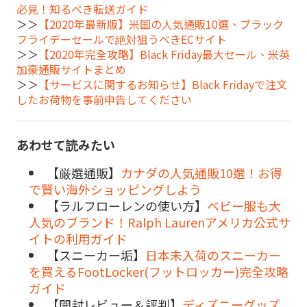
必見！知るべき転送ガイド
＞＞
【2020年最新版】米国の人気通販10選、ブラック
フライデーセールで絶対狙うべきECサイト
＞＞
【2020年完全攻略】Black Friday最大セール、米英
加豪通販サイトまとめ
＞＞
【サービスに関するお知らせ】Black Fridayで注文
したお荷物を事前申告してください
あわせて読みたい
【厳選通販】
カナダの人気通販10選！お得
で賢い海外ショッピングしよう
【ラルフローレンの使い方】
ベビー服も大
人気のブランド！Ralph Laurenアメリカ公式サ
イトの利用ガイド
【スニーカー垢】
日本未入荷のスニーカー
を買えるFootLocker(フットロッカー)完全攻略
ガイド
【開封レビュー＆評判】
ディズニーグッズ