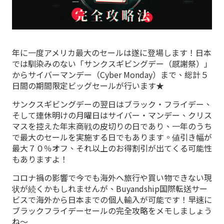
年に一度アメリカ最大のセールは遂に登場します！日本
では馴染みのない「サンクスギビングデー（感謝祭）」
からサイバーマンデー（Cyber Monday）まで、総計５
日間の期間限定ビッグセールが行います★
サンクスギビングデーの翌日はブラック・フライデー、
そして連休明けの月曜日はサイバー・マンデー、クリス
マスを控えた年末商戦の皮切りの日であり、一年のうち
で最大のセールを実施する日でもあります。値引き幅が
最大７０％オフ、それ以上のお得割引が出てくる可能性
もありますよ！
コロナ禍の影響で今でも海外へ旅行や買い物できない現
状が続くかもしれませんが、Buyandship国際転送サー
ビスで海外から日本までの個人輸入が可能です！早速に
ブラックフライデーセールの完全攻略をメモしましょう
ね～