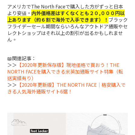
アメリカでThe North Faceで購入した方がずっと日本
より安値。
内外価格差はすくなくとも２０,０００円以
上あります（約６割で海外で入手できます）！
ブラック
フライデーセール期間ならいろんなアウトドア通販やセ
レクトショップはそれ以上の割引が出るかもしれませ
ん。
📖関連記事：
＞＞
【2020年更新保存版】現地価格で買おう！THE
NORTH FACEを購入できる米英加通販サイト特集（転
送実績有り）
＞＞
【2020年更新版】THE NORTH FACE｜格安購入で
きる人気海外通販サイト6選！