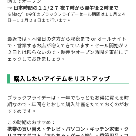
時までオープン
→ 日本時間の１１/２７ 夜７時から翌午後２時まで
※Macy’s今年のブラックフライデーセール期間は１１月２４
日～１１月２８日まで行います。
最近では、木曜日の夕方から深夜まで or オールナイト
で、営業するお店が増えてきています。セール開始が２
２日とは限らないので、時差やオープン時間を事前にチ
ェックしておきましょう。
購入したいアイテムをリストアップ
ブラックフライデーは、一年でもっともお得に買える時
期なので、年間をとおして購入計画をたてておくのがお
すすめです。
この時期のおすすめ：
携帯の買い替え、テレビ、パソコン、キッチン家電、ク
リスマスギフト（おもちゃ、ゲーム機）、季節用品、フ