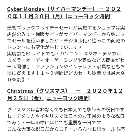
Cyber Monday（サイバーマンデー） － ２０２
０年１１月３０日（月）[ニューヨック時間]
最初ブラックフライデーセールが実施するショップは実
店舗のみで、通販サイトがサイバーマンデーから始まっ
てセールを行いましたが、デジタル化が進みこの商戦の
トレンドにも変化が生じています。
実店舗もECサイトでも、パソコン、スマホ、デジカル
カメラ、オーディオ、ゲーミングや家電などの商品がセ
ール開催し、ファッションやインテリア・家具などもお
得に買えます！１～２週間ほどのセール期間では最大９
０％割引！
Christmas（クリスマス） ー ２０２０年１２
月２５日（金）[ニューヨック時間]
クリスマスは言わなくても日本人でも馴染みの祝日です
ね！アメリカやイギリスでは日本のお正月のような祝日
であり、一年の中にはとても重要な一日です。
こんな大事な祝日だからこそ、いろんなお得セールも盛