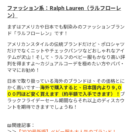
ファッション系：Ralph Lauren（ラルフローレ
ン）
まずはアメリカや日本でも馴染みのファッションブラン
ド「ラルフローレン」です！
アメリカンスタイルの伝統ブランドだけど、ポロシャツ
だけでなくニットやチェックパンツなどおしゃれなアイ
テムが沢山！そして、ラルフのベビー服もかなり高い評
判を得ますよ～カジュアルコーデを極めたい方やパパ・
ママにお勧め！
日本で取り扱っている海外のブランドは、その価格とに
かく高いです…
海外で購入すると、日本国内より９,０
００円ほど安く買えます（約半額で入手できます）！
ブ
ラックフライデーセール期間ならそれ以上のディスカウ
ントを期待できますでしょうね！
📖関連記事：
＞＞
【2020最新版】ベビー服も大人気のブランド！