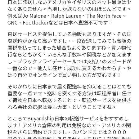
日本に発送しないアメリカやイギリスのネット通販は少
なくありません。当地しか送らないのはほとんどです。
例えばJo Malone、Ralph Lauren、The North Face、
GNC、Footlockerなどは日本へ直送不可です。
直送サービスを提供している通販もありますが、その国
際送料がかなり高いですし、一度配送してみても高額の
関税を払ってしまった場合もよくありますね。買い物代
行ならともかく、いろんな手数料や関税などが加えます
し、ブラックフライデーセールでは支払いのスピードが
一番なので、他人に任せて成功に買えるかわからず、や
はり自分でオンラインで買い物した方が安心です！
そのかわりに日本まで届く配送料を抑えることはとても
重要な一点です。送料を安くする方法は転送業者に任せ
て荷物を日本へ転送することで、転送サービスを提供さ
れる会社の選択は最も大事、ということですね。
ところでBuyandship日本の転送サービスをおすすめし
ます！アメリカ倉庫の利用は免税なので、アメリカの関
税をさらに節約できますし、３バンドまでは２０００
円のみ、他の手数料もありません。それに！荷物同梱サ