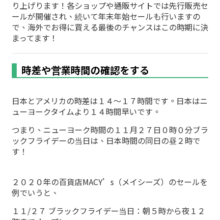
り上げります！各ショップや通販サイトでは先行販売セ
ールが開催され、続いて年末年始セールも行いますの
で、海外でお得に買える最後のチャンスはこの時期に決
まってます！
時差や営業時間の確認をする
日本とアメリカの時差は１４～１７時間です。日本はニ
ューヨークタイムより１４時間早いです。
つまり、ニューヨーク時間の１１月２７日０時０分ブラ
ックフライデーの当日は、日本時間の同日の昼２時で
す！
２０２０年の百貨店MACY’s（メイシーズ）のセールを
例でいうと、
１１/２７ ブラックフライデー当日：朝５時から夜１２