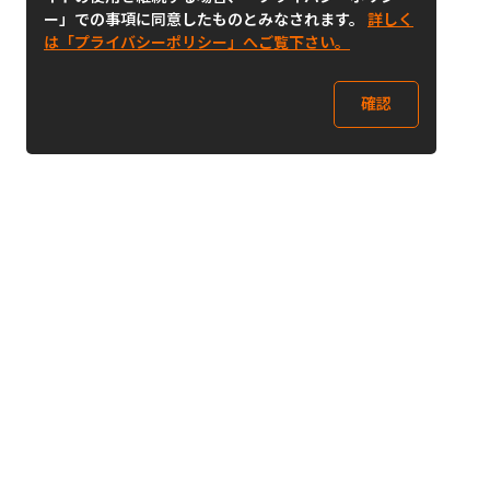
ー」での事項に同意したものとみなされます。
詳しく
は「プライバシーポリシー」へご覧下さい。
確認
Follow Us
Buy&Ship Japan
buyandship.jp
Buy&Ship国際転送サービス