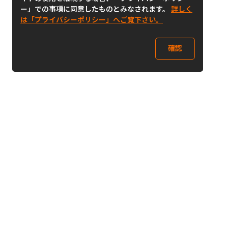
ー」での事項に同意したものとみなされます。
詳しく
は「プライバシーポリシー」へご覧下さい。
確認
Follow Us
Buy&Ship Japan
buyandship.jp
Buy&Ship国際転送サービス