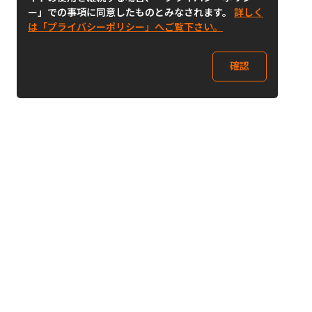
ー」での事項に同意したものとみなされます。
詳しく
は「プライバシーポリシー」へご覧下さい。
確認
Follow Us
Buy&Ship Japan
buyandship.jp
Buy&Ship国際転送サービス