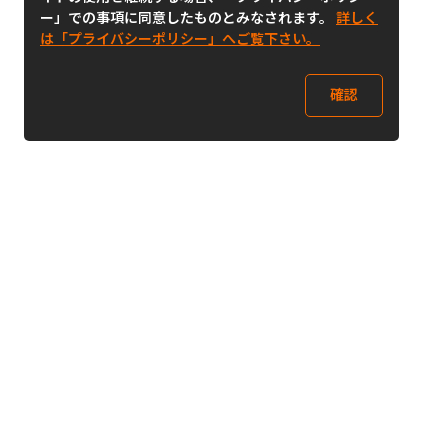
ー」での事項に同意したものとみなされます。
詳しく
は「プライバシーポリシー」へご覧下さい。
確認
Follow Us
Buy&Ship Japan
buyandship.jp
Buy&Ship国際転送サービス