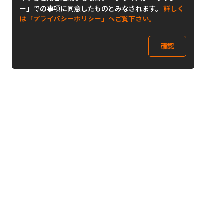
ー」での事項に同意したものとみなされます。
詳しく
は「プライバシーポリシー」へご覧下さい。
確認
Follow Us
Buy&Ship Japan
buyandship.jp
Buy&Ship国際転送サービス