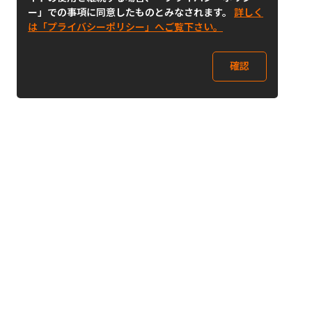
ー」での事項に同意したものとみなされます。
詳しく
は「プライバシーポリシー」へご覧下さい。
確認
Follow Us
Buy&Ship Japan
buyandship.jp
Buy&Ship国際転送サービス