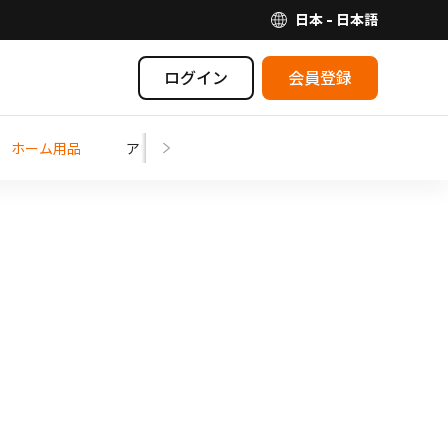
日本 - 日本語
ログイン
会員登録
ホーム用品
アウトドア
ママ・ベビー
芸術・娯楽