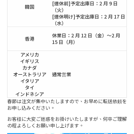
[連休前]予定出庫日：2 月 9 日
韓国
（火）
[連休明け]予定出庫日：2 月 17 日
（水）
休業日：2 月 12 日（金）～2 月
香港
15 日（月）
アメリカ
イギリス
カナダ
オーストラリア
通常営業
イタリア
タイ
インドネシア
春節は注文が集中いたしますので、お早めに転送依頼を
お申し込みください。
お客様に大変ご迷惑をお掛けいたしますが、何卒ご理解
の程よろしくお願い申し上げます。