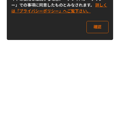
ー」での事項に同意したものとみなされます。
詳しく
は「プライバシーポリシー」へご覧下さい。
確認
Follow Us
Buy&Ship Japan
buyandship.jp
Buy&Ship国際転送サービス