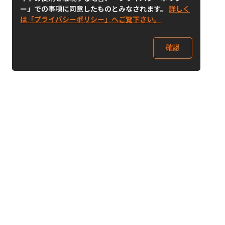
ー」での事項に同意したものとみなされます。
詳しく
は「プライバシーポリシー」へご覧下さい。
確認
Follow Us
Buy&Ship Japan
buyandship.jp
Buy&Ship国際転送サービス