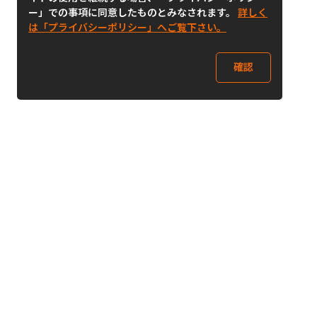
ー」での事項に同意したものとみなされます。
詳しく
は「プライバシーポリシー」へご覧下さい。
確認
Follow Us
Buy&Ship Japan
buyandship.jp
Buy&Ship国際転送サービス