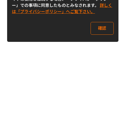
ー」での事項に同意したものとみなされます。
詳しく
は「プライバシーポリシー」へご覧下さい。
確認
Follow Us
Buy&Ship Japan
buyandship.jp
Buy&Ship国際転送サービス