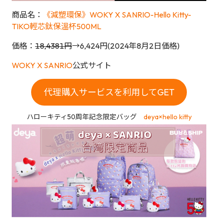
商品名：
《減塑環保》WOKY X SANRIO-Hello Kitty-
TIKO輕芯鈦保溫杯500ML
価格：
18,4381円
→6,424円(2024年8月2日価格)
WOKY X SANRIO
公式サイト
代理購入サービスを利用してGET
ハローキティ50周年記念限定バッグ
deya×hello kitty