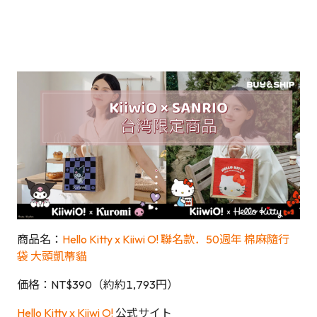
商品名：
Hello Kitty x Kiiwi O! 聯名款．50週年 棉麻隨行
袋 大頭凱蒂貓
価格：NT$390（約約1,793円）
Hello Kitty x Kiiwi O!
公式サイト