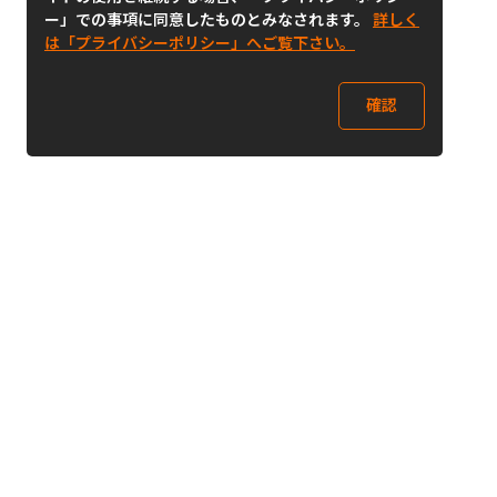
ー」での事項に同意したものとみなされます。
詳しく
は「プライバシーポリシー」へご覧下さい。
確認
Follow Us
Buy&Ship Japan
buyandship.jp
Buy&Ship国際転送サービス