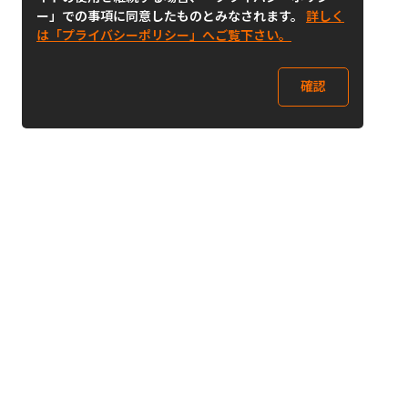
ー」での事項に同意したものとみなされます。
詳しく
は「プライバシーポリシー」へご覧下さい。
確認
Follow Us
Buy&Ship Japan
buyandship.jp
Buy&Ship国際転送サービス