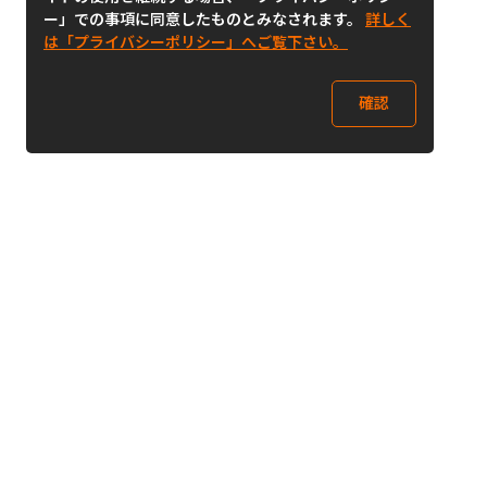
ー」での事項に同意したものとみなされます。
詳しく
は「プライバシーポリシー」へご覧下さい。
確認
Follow Us
Buy&Ship Japan
buyandship.jp
Buy&Ship国際転送サービス