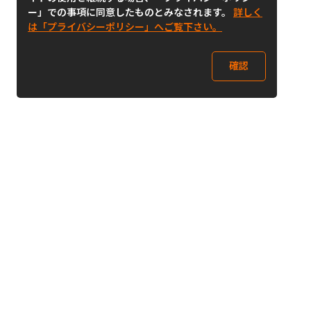
ー」での事項に同意したものとみなされます。
詳しく
は「プライバシーポリシー」へご覧下さい。
確認
Follow Us
Buy&Ship Japan
buyandship.jp
Buy&Ship国際転送サービス