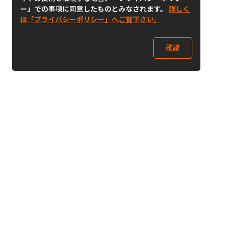
ー」での事項に同意したものとみなされます。
詳しく
は「プライバシーポリシー」へご覧下さい。
確認
Follow Us
Buy&Ship Japan
buyandship.jp
Buy&Ship国際転送サービス