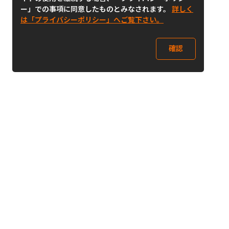
ー」での事項に同意したものとみなされます。
詳しく
は「プライバシーポリシー」へご覧下さい。
確認
Follow Us
Buy&Ship Japan
buyandship.jp
Buy&Ship国際転送サービス