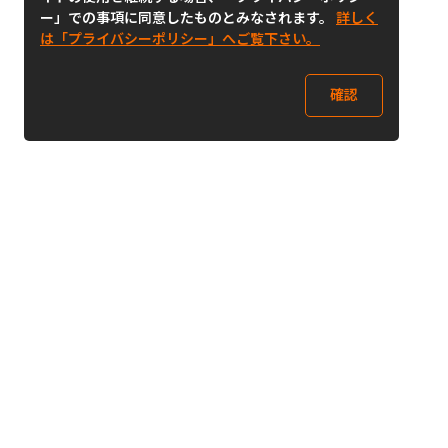
ー」での事項に同意したものとみなされます。
詳しく
は「プライバシーポリシー」へご覧下さい。
確認
Follow Us
Buy&Ship Japan
buyandship.jp
Buy&Ship国際転送サービス