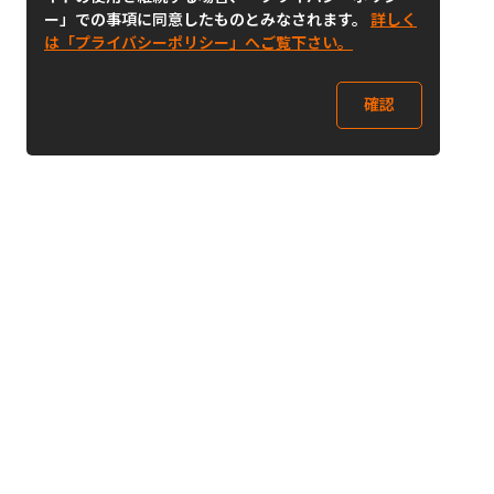
ー」での事項に同意したものとみなされます。
詳しく
は「プライバシーポリシー」へご覧下さい。
確認
Follow Us
Buy&Ship Japan
buyandship.jp
Buy&Ship国際転送サービス