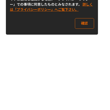
ー」での事項に同意したものとみなされます。
詳しく
は「プライバシーポリシー」へご覧下さい。
確認
Follow Us
Buy&Ship Japan
buyandship.jp
Buy&Ship国際転送サービス