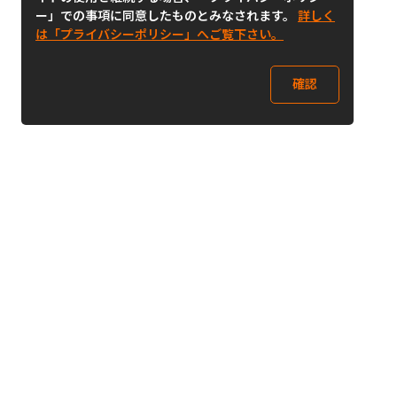
ー」での事項に同意したものとみなされます。
詳しく
は「プライバシーポリシー」へご覧下さい。
確認
Follow Us
Buy&Ship Japan
buyandship.jp
Buy&Ship国際転送サービス