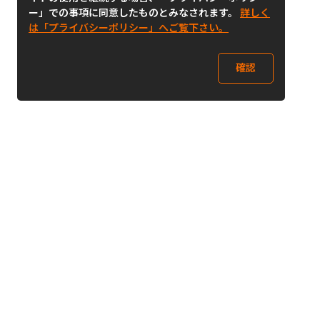
ー」での事項に同意したものとみなされます。
詳しく
は「プライバシーポリシー」へご覧下さい。
確認
Follow Us
Buy&Ship Japan
buyandship.jp
Buy&Ship国際転送サービス