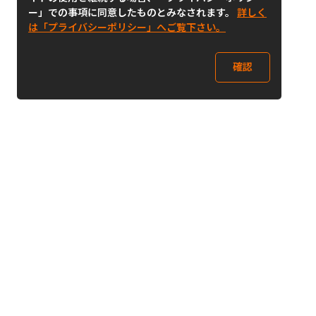
ー」での事項に同意したものとみなされます。
詳しく
は「プライバシーポリシー」へご覧下さい。
確認
Follow Us
Buy&Ship Japan
buyandship.jp
Buy&Ship国際転送サービス