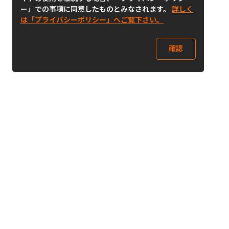
ー」での事項に同意したものとみなされます。
詳しく
は「プライバシーポリシー」へご覧下さい。
確認
Follow Us
Buy&Ship Japan
buyandship.jp
Buy&Ship国際転送サービス