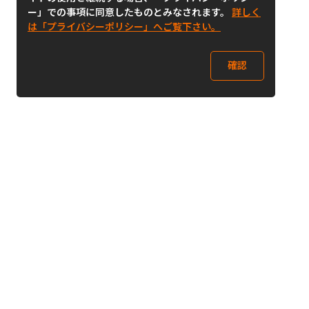
ー」での事項に同意したものとみなされます。
詳しく
は「プライバシーポリシー」へご覧下さい。
確認
Follow Us
Buy&Ship Japan
buyandship.jp
Buy&Ship国際転送サービス