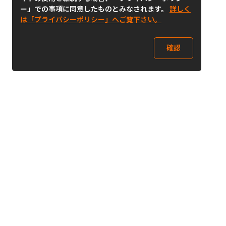
ー」での事項に同意したものとみなされます。
詳しく
は「プライバシーポリシー」へご覧下さい。
確認
Follow Us
Buy&Ship Japan
buyandship.jp
Buy&Ship国際転送サービス