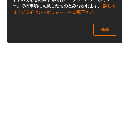
ー」での事項に同意したものとみなされます。
詳しく
は「プライバシーポリシー」へご覧下さい。
確認
Follow Us
Buy&Ship Japan
buyandship.jp
Buy&Ship国際転送サービス