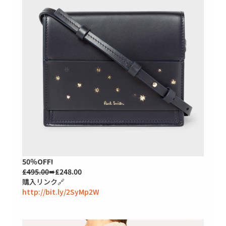
50％OFF!
£495.00
➠£248.00
購入リンク🔗
http://bit.ly/2SyMp2W