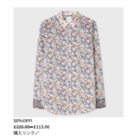
50％OFF!
£225.00
➠£113.00
購入リンク🔗