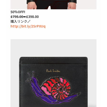
50％OFF!
£795.00
➠£398.00
購入リンク🔗
http://bit.ly/2SrPXUq