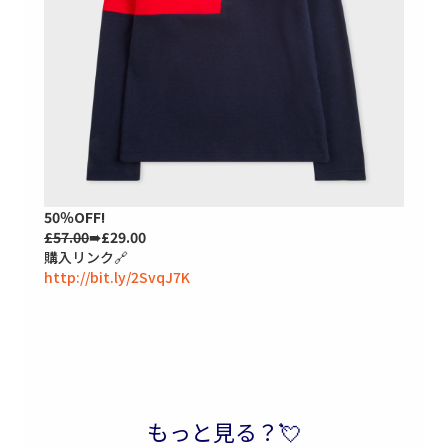
50％OFF!
£57.00
➠£29.00
購入リンク🔗
http://bit.ly/2SvqJ7K
もっと見る？💘