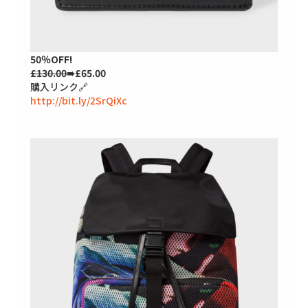
50％OFF!
£130.00
➠£65.00
購入リンク🔗
http://bit.ly/2SrQiXc