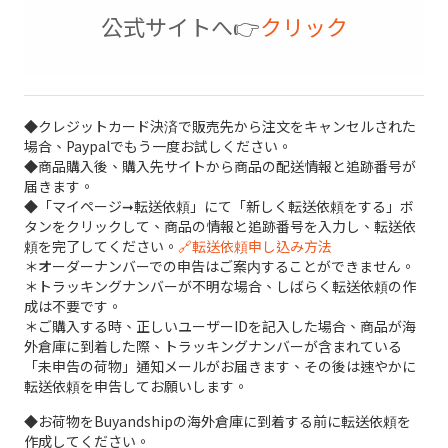
公式サイトへ👉
クリック
◆クレジットカード決済で販売先から注文をキャンセルされた
場合、Paypalでもう一度お試しください。
◆商品購入後、購入先サイトから商品の配送情報と追跡番号が
届きます。
◆「マイページ➞転送依頼」にて「新しく転送依頼をする」ボ
タンをクリックして、商品の情報と追跡番号を入力し、転送依
頼を完了してください。
🔗転送依頼申し込み方法
＊オーダーナンバーでの申告はご案内することができません。
＊トラッキングナンバーが不明な場合、しばらく転送依頼の作
成は不要です。
＊ご購入する時、正しいユーザーIDを記入した場合、商品が海
外倉庫に到着した際、トラッキングナンバーが含まれている
「未申告の荷物」通知メールがお届きます、その後は速やかに
転送依頼を申告してお願いします。
◆お荷物をBuyandshipの海外倉庫に到着する前に転送依頼を
作成してください。