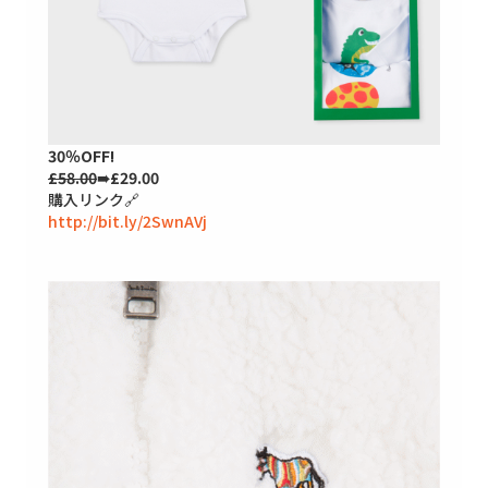
30％OFF!
£58.00
➠£29.00
購入リンク🔗
http://bit.ly/2SwnAVj