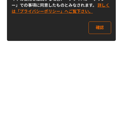
ー」での事項に同意したものとみなされます。
詳しく
は「プライバシーポリシー」へご覧下さい。
確認
Follow Us
Buy&Ship Japan
buyandship.jp
Buy&Ship国際転送サービス