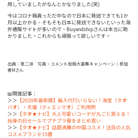
用していましたがなんとかなりました(笑)
今はコロナ禍真っただ中なので日本に発送できても1か
月以上かかる、そもそも日本に発送できないといった海
外通販サイトが多いので、Buyandshipさんは本当に助
かりました。これからも頑張って欲しいです。
出典：第二弾 写真・コメント投稿大募集キャンペーン｜参加
者Mさん
📖関連記事：
＞＞
【2020年最新版】輸入代行いらない！淘宝（タオ
バオ）・天猫（ティエンマオ）ご利用例
＞＞
【タオ★ナビ】大人可愛いコーデが丸ごと買える！
独身の日セールでプチプラ服をまとめ買い
＞＞
【タオ★ナビ】話題沸騰の中国コスメ！注目の人気
コスメブランド15選