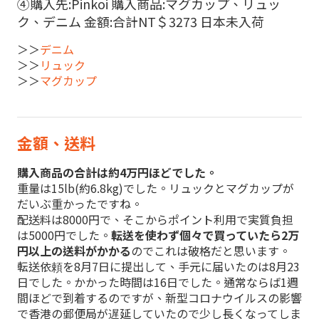
④購入先:Pinkoi 購入商品:マグカップ、リュッ
ク、デニム 金額:合計NT＄3273 日本未入荷
＞＞
デニム
＞＞
リュック
＞＞
マグカップ
金額、送料
購入商品の合計は約4万円ほどでした。
重量は15lb(約6.8kg)でした。リュックとマグカップが
だいぶ重かったですね。
配送料は8000円で、そこからポイント利用で実質負担
は5000円でした。
転送を使わず個々で買っていたら2万
円以上の送料がかかる
のでこれは破格だと思います。
転送依頼を8月7日に提出して、手元に届いたのは8月23
日でした。かかった時間は16日でした。通常ならば1週
間ほどで到着するのですが、新型コロナウイルスの影響
で香港の郵便局が遅延していたので少し長くなってしま