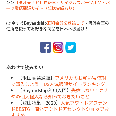
＞＞
【タオ★ナビ】自転車、サイクルスポーツ用品・パ
ーツ厳選通販サイト（転送実績あり）
👉今すぐBuyandship
無料会員を登録して
、海外倉庫の
住所を使ってお好きな商品を日本へお届け！
あわせて読みたい
【米国厳選通販】
アメリカのお買い得時期
で購入しよう！US人気通販サイトランキング
【Buyandship利用入門】
失敗しない！カナ
ダの個人輸入なら知っておきたいこと
【登山特集｜2020】
人気アウトドアブラン
ドBEST6｜海外アウトドアセレクトショップお
すすめ！