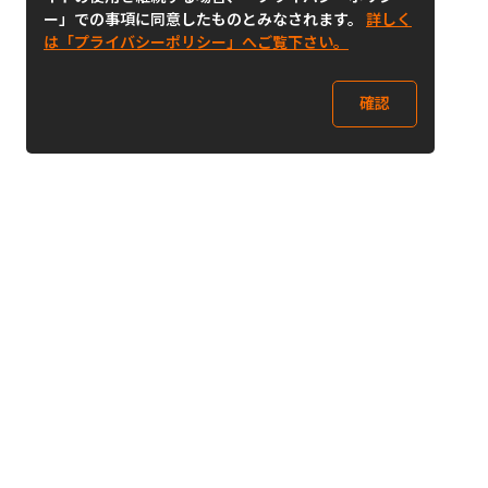
ー」での事項に同意したものとみなされます。
詳しく
は「プライバシーポリシー」へご覧下さい。
確認
Follow Us
Buy&Ship Japan
buyandship.jp
Buy&Ship国際転送サービス