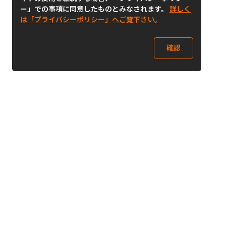
ー」での事項に同意したものとみなされます。
詳しく
は「プライバシーポリシー」へご覧下さい。
確認
Follow Us
Buy&Ship Japan
buyandship.jp
Buy&Ship国際転送サービス