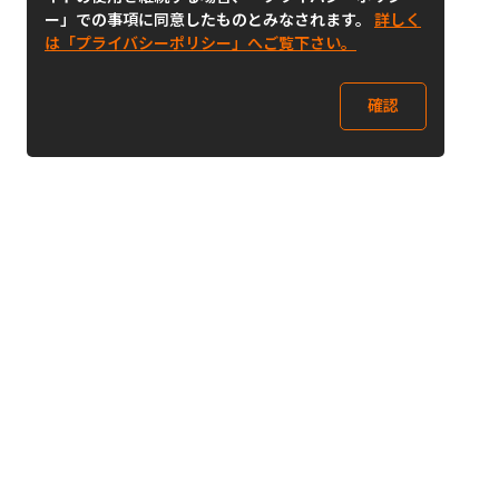
ー」での事項に同意したものとみなされます。
詳しく
は「プライバシーポリシー」へご覧下さい。
確認
Follow Us
Buy&Ship Japan
buyandship.jp
Buy&Ship国際転送サービス