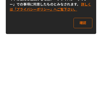
ー」での事項に同意したものとみなされます。
詳しく
は「プライバシーポリシー」へご覧下さい。
確認
Follow Us
Buy&Ship Japan
buyandship.jp
Buy&Ship国際転送サービス