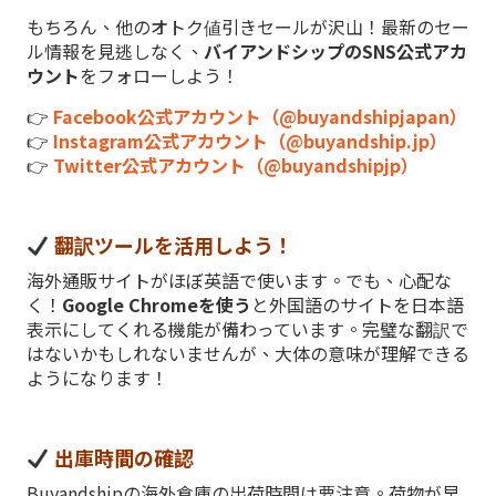
もちろん、他のオトク値引きセールが沢山！最新のセー
ル情報を見逃しなく、
バイアンドシップのSNS公式アカ
ウント
をフォローしよう！
👉
Facebook公式アカウント（@buyandshipjapan）
👉
Instagram公式アカウント（@buyandship.jp）
👉
Twitter公式アカウント（@buyandshipjp）
翻訳ツールを活用しよう！
海外通販サイトがほぼ英語で使います。でも、心配な
く！
Google Chromeを使う
と外国語のサイトを日本語
表示にしてくれる機能が備わっています。完璧な翻訳で
はないかもしれないませんが、大体の意味が理解できる
ようになります！
出庫時間の確認
Buyandshipの海外倉庫の出荷時間は要注意。荷物が早