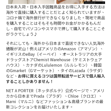
日本未入荷・日本入手困難商品をお得に入手する方法は
海外で直接に購入することだとよく知られていますが、
コロナ禍で海外旅行ができなくなりました。現地で商品
を購入することはそもそも時間やお金がかかるもんだ
し、自宅でパソコンやスマホで押して購入することこそ
がラクでしょう♪
それにしても、海外から日本まで直送できない人気海外
通販が沢山！例えばアメリカのAmazon（アマゾン）、
イギリスのeBay（イーベイ）、オーストラリアの大手
ドラッグストアChemist Warehouse（ケミストウェア
ハウス）、カナダのLululemon（ルルレモン）、韓国
のGmarket（Gマーケット）、タイのLazada（ラザダ）
など、
お得に買えるコツは国際転送サービスで個人輸入
することしかありません！
NET A PORTER（ネッタポルテ）公式ページで、アメリ
カから日本までPrada（プラダ）、Chloe（クロエ）、
Marni（マルニ）などファッション＆高級ブランドの最
新コレクションをお届けいたします。