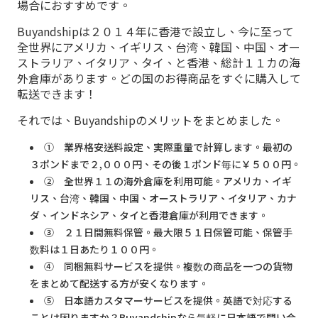
場合におすすめです。
Buyandshipは２０１４年に香港で設立し、今に至って
全世界にアメリカ、イギリス、台湾、韓国、中国、オー
ストラリア、イタリア、タイ、と香港、総計１１カの海
外倉庫があります。どの国のお得商品をすぐに購入して
転送できます！
それでは、Buyandshipのメリットをまとめました。
① 業界格安送料設定、実際重量で計算します。最初の
３ポンドまで２,０００円、その後１ポンド毎に￥５００円。
② 全世界１１の海外倉庫を利用可能。アメリカ、イギ
リス、台湾、韓国、中国、オーストラリア、イタリア、カナ
ダ、インドネシア、タイと香港倉庫が利用できます。
③ ２１日間無料保管。最大限５１日保管可能、保管手
数料は１日あたり１００円。
④ 同梱無料サービスを提供。複数の商品を一つの貨物
をまとめて配送する方が安くなります。
⑤ 日本語カスタマーサービスを提供。英語で対応する
ことは困りますか？Buyandshipなら気軽に日本語で問い合