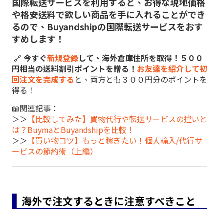
国際転送サービスを利用すると、お得な現地価格
や格安送料で欲しい商品を手に入れることができ
るので、Buyandshipの国際転送サービスをおす
すめします！
🔗
今すぐ
新規登録
して、海外倉庫住所を取得！５００
円相当の送料割引ポイントを贈る！
お友達を紹介して初
回注文を完成する
と、両方とも３００円分のポイントを
得る！
📖関連記事：
＞＞
【比較してみた】買物代行や転送サービスの違いと
は？BuymaとBuyandshipを比較！
＞＞
【買い物コツ】もっと稼ぎたい！個人輸入/代行サ
ービスの節約術（上編）
海外で注文するときに注意すべきこと