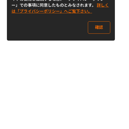
ー」での事項に同意したものとみなされます。
詳しく
は「プライバシーポリシー」へご覧下さい。
確認
Follow Us
Buy&Ship Japan
buyandship.jp
Buy&Ship国際転送サービス