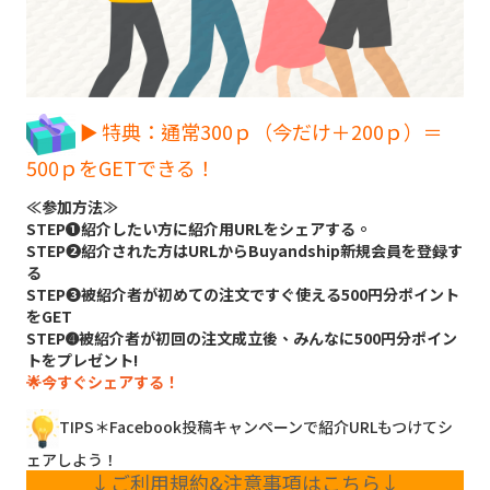
► 特典：通常300ｐ（今だけ＋200ｐ）＝
500ｐをGETできる！
≪参加方法≫
STEP➊紹介したい方に紹介用URLをシェアする。
STEP➋紹介された方はURLからBuyandship新規会員を登録す
る
STEP➌被紹介者が初めての注文ですぐ使える500円分ポイント
をGET
STEP➍被紹介者が初回の注文成立後、みんなに500円分ポイン
トをプレゼント!
🌟今すぐシェアする！
TIPS＊Facebook投稿キャンペーンで紹介URLもつけてシ
ェアしよう！
↓ご利用規約&注意事項はこちら↓