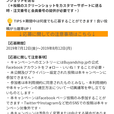
ンショットを送る
（＊投稿のスクリーンショットをカスタマーサポートに送る
時、注文番号と会員番号の提供が必要です。）
TIPS＊期間中は何度でも応募することができます！良い投
稿が当選率UP！
↓応募に関しての注意事項はこちら↓
【応募期間】
2019年7月12日(金)～2019年8月12日(月)
【応募に関して注意事項】
• キャンペーンへのエントリーにはBuyandship.jpの公式
Facebook アカウントをフォロー、いいね！することが必要。
• 未公開及びプライバシー設定された投稿は本キャンペーンに
参加できません。
• 参加者は本利用規約に同意されたものとみなし、本利用規約
や本キャンペーンの運営方法について一切異議等を申し立てな
いものとします。
• 本キャンペーンはFacebook ページ投稿のみ参加することが
できます。TwitterやInstagramなど他のSNSでの投稿は本キャ
ンペーン対象外です。
• 本キャンペーンは予告なく変更または中止する場合がありま