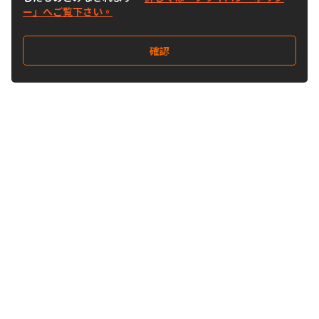
ー」へご覧下さい。
確認
Follow Us
Buy&Ship Japan
buyandship.jp
Buy&Ship国際転送サービス
Buy&Ship について
国際配送