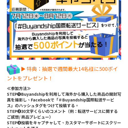
► 特典：抽選で週間最大14名様に500ポイ
ントをプレゼント！
≪参加方法≫
STEP➊Buyandshipを利用して海外から購入した商品の開封写
真を撮影し、Facebookで「＃Buyandship国際転送サービ
ス」のハッシュタグをつけて投稿する。
STEP➋30文字くらいのコメント（例：転送サービスに関する
ご感想/ 商品プレビュー）
STEP➌投稿をキャプチャして、カスタマーサポートにスクリー