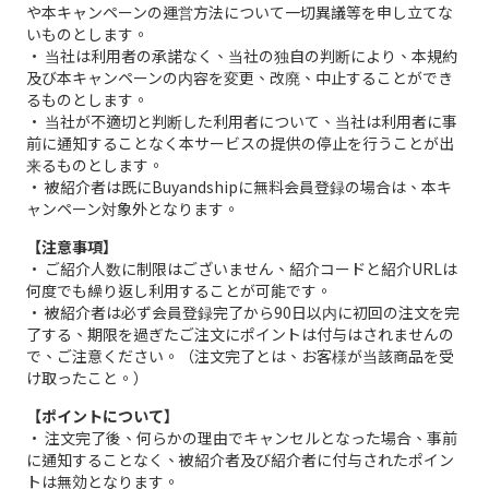
や本キャンペーンの運営方法について一切異議等を申し立てな
いものとします。
• 当社は利用者の承諾なく、当社の独自の判断により、本規約
及び本キャンペーンの内容を変更、改廃、中止することができ
るものとします。
• 当社が不適切と判断した利用者について、当社は利用者に事
前に通知することなく本サービスの提供の停止を行うことが出
来るものとします。
• 被紹介者は既にBuyandshipに無料会員登録の場合は、本キ
ャンペーン対象外となります。
【注意事項】
• ご紹介人数に制限はございません、紹介コードと紹介URLは
何度でも繰り返し利用することが可能です。
• 被紹介者は必ず会員登録完了から90日以内に初回の注文を完
了する、期限を過ぎたご注文にポイントは付与はされませんの
で、ご注意ください。（注文完了とは、お客様が当該商品を受
け取ったこと。）
【ポイントについて】
• 注文完了後、何らかの理由でキャンセルとなった場合、事前
に通知することなく、被紹介者及び紹介者に付与されたポイン
トは無効となります。