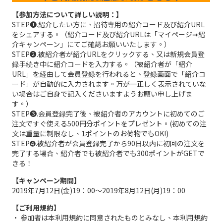
【参加方法について詳しい説明：】
STEP➊.紹介したい方に、招待専用の紹介コード及び紹介URL
をシェアする。（紹介コード及び紹介URLは「マイページ➞紹
介キャンペーン」にてご確認お願いいたします。）
STEP➋.被紹介者が紹介URLをクリックする、又は新規会員登
録手続き中に紹介コードを入力する。（被紹介者が「紹介
URL」を経由して会員登録を行われると、登録画面で「紹介コ
ード」が自動的に入力されます。万が一正しく表示されていな
い場合はご自身で記入くださいますようお願い申し上げま
す。）
STEP➌.会員登録完了後、被紹介者のアカウントに初めてのご
注文ですぐ使える500円分ポイントをプレゼント。(初めての注
文は重量に制限なし、1ポイントのお荷物でもOK!)
STEP➍.被紹介者が会員登録完了から90日以内に初回の注文を
完了する場合、紹介者でも被紹介者でも300ポイントがGETで
きる！
【キャンペーン期間】
2019年7月12日(金)19：00～2019年8月12日(月)19：00
【ご利用規約】
• 参加者は本利用規約に同意されたものとみなし、本利用規約