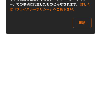
ー」での事項に同意したものとみなされます。
詳しく
は「プライバシーポリシー」へご覧下さい。
確認
Follow Us
Buy&Ship Japan
buyandship.jp
Buy&Ship国際転送サービス