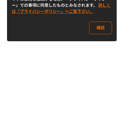
ー」での事項に同意したものとみなされます。
詳しく
は「プライバシーポリシー」へご覧下さい。
確認
Follow Us
Buy&Ship Japan
buyandship.jp
Buy&Ship国際転送サービス