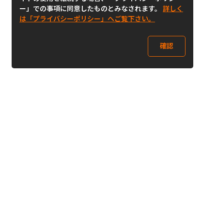
ー」での事項に同意したものとみなされます。
詳しく
は「プライバシーポリシー」へご覧下さい。
確認
Follow Us
Buy&Ship Japan
buyandship.jp
Buy&Ship国際転送サービス