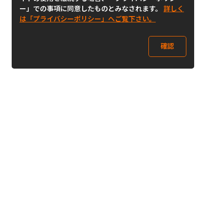
ー」での事項に同意したものとみなされます。
詳しく
は「プライバシーポリシー」へご覧下さい。
確認
Follow Us
Buy&Ship Japan
buyandship.jp
Buy&Ship国際転送サービス