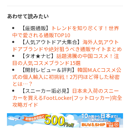
あわせて読みたい
【厳選通販】
トレンドを知り尽くす！世界
中で愛される通販TOP10
【人気アウトドア大集合】
海外人気アウト
ドアブランドや絶対狙うべき通販サイトまとめ
【タオ★ナビ】
話題沸騰の中国コスメ！注
目の人気コスメブランド15選
【開封レビュー＆評判】
韓国M.A.Cコスメ公
式の個人輸入に初挑戦！2万円ほど得した秘密
とは…？
【スニーカー垢必見】
日本未入荷のスニー
カーを買えるFootLocker(フットロッカー)完全
攻略ガイド