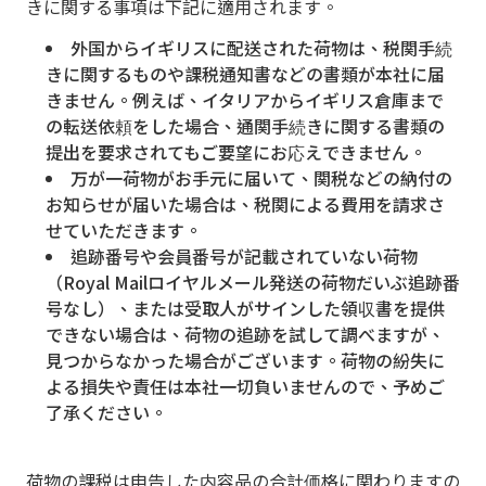
きに関する事項は下記に適用されます。
外国からイギリスに配送された荷物は、税関手続
きに関するものや課税通知書などの書類が本社に届
きません。例えば、イタリアからイギリス倉庫まで
の転送依頼をした場合、通関手続きに関する書類の
提出を要求されてもご要望にお応えできません。
万が一荷物がお手元に届いて、関税などの納付の
お知らせが届いた場合は、税関による費用を請求さ
せていただきます。
追跡番号や会員番号が記載されていない荷物
（Royal Mailロイヤルメール発送の荷物だいぶ追跡番
号なし）、または受取人がサインした領収書を提供
できない場合は、荷物の追跡を試して調べますが、
見つからなかった場合がございます。荷物の紛失に
よる損失や責任は本社一切負いませんので、予めご
了承ください。
荷物の課税は申告した内容品の合計価格に関わりますの