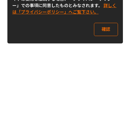
ー」での事項に同意したものとみなされます。
詳しく
は「プライバシーポリシー」へご覧下さい。
確認
Follow Us
Buy&Ship Japan
buyandship.jp
Buy&Ship国際転送サービス