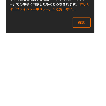
ー」での事項に同意したものとみなされます。
詳しく
は「プライバシーポリシー」へご覧下さい。
確認
Follow Us
Buy&Ship Japan
buyandship.jp
Buy&Ship国際転送サービス