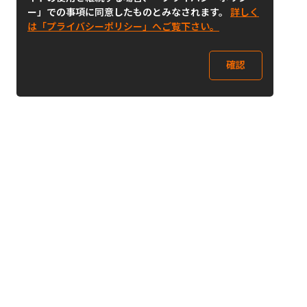
ー」での事項に同意したものとみなされます。
詳しく
は「プライバシーポリシー」へご覧下さい。
確認
Follow Us
Buy&Ship Japan
buyandship.jp
Buy&Ship国際転送サービス